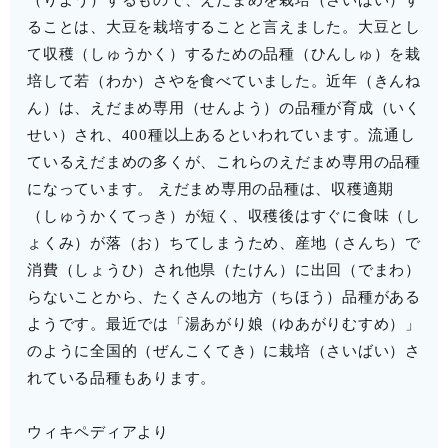
（りよう）するもので、えだまめを栽培（さいばい）す
ることは、大豆を栽培することと言えました。大豆とし
て収穫（しゅうかく）するための品種（ひんしゅ）を栽
培して若（わか）さやを食べていました。近年（きんね
ん）は、えだまめ専用（せんよう）の品種が育成（いく
せい）され、400種以上あるといわれています。流通し
ているえだまめの多くが、これらのえだまめ専用の品種
になっています。 えだまめ専用の品種は、収穫適期
（しゅうかくてっき）が短く、収穫後はすぐに食味（し
ょくみ）が落（お）ちてしまうため、産地（さんち）で
消費（しょうひ）され他県（たけん）に出回（でまわ）
らないことから、たくさんの地方（ちほう）品種がある
ようです。最近では「湯あがり娘（ゆあがりむすめ）」
のように全国的（ぜんこくてき）に栽培（さいばい）さ
れている品種もあります。
ウィキペディアより